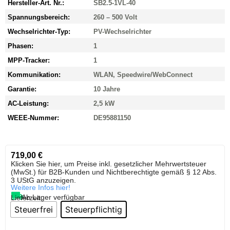
Hersteller-Art. Nr.:
SB2.5-1VL-40
Spannungsbereich:
260 – 500 Volt
Wechselrichter-Typ:
PV-Wechselrichter
Phasen:
1
MPP-Tracker:
1
Kommunikation:
WLAN, Speedwire/WebConnect
Garantie:
10 Jahre
AC-Leistung:
2,5 kW
WEEE-Nummer:
DE95881150
719,00
€
Klicken Sie hier, um Preise inkl. gesetzlicher Mehrwertsteuer
(MwSt.) für B2B-Kunden und Nichtberechtigte gemäß § 12 Abs.
3 UStG anzuzeigen.
Weitere Infos hier!
Ab Lager verfügbar
Lieferzeit:
Steuerfrei
Steuerpflichtig