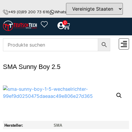
+49 (0)89 200 73 616
WhatsApp
info@teutschtech.com
0
ZUBEH
SMA Sunny Boy 2.5
Hersteller:
SMA