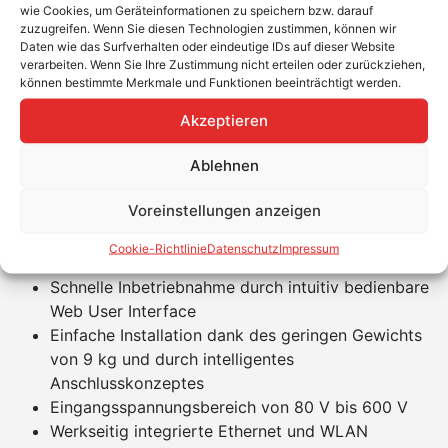
Anschluss.
Dieses neuentwickelte webbasierte
wie Cookies, um Geräteinformationen zu speichern bzw. darauf
Interface ermöglicht die Konfiguration mit dem
zuzugreifen. Wenn Sie diesen Technologien zustimmen, können wir
Daten wie das Surfverhalten oder eindeutige IDs auf dieser Website
Smartphone oder klassisch auf dem Laptop. Die in
verarbeiten. Wenn Sie Ihre Zustimmung nicht erteilen oder zurückziehen,
Deutschland geforderte
70-Prozent-Abregelung
oder
können bestimmte Merkmale und Funktionen beeinträchtigt werden.
sogar die 0-Prozent-Abregelung wird mit dem Einbau
Akzeptieren
des SMA Energy Meter oder SMA Home Manager 2.0
durch eine direkte Kommunikation sichergestellt.
Ablehnen
Auf die Waage legt der SMA Wechselrichter nur 9,2 kg
und ist somit ein Leichtgewicht.
Voreinstellungen anzeigen
Produktvorteile
Cookie-Richtlinie
Datenschutz
Impressum
Schnelle Inbetriebnahme durch intuitiv bedienbare
Web User Interface
Einfache Installation dank des geringen Gewichts
von 9 kg und durch intelligentes
Anschlusskonzeptes
Eingangsspannungsbereich von 80 V bis 600 V
Werkseitig integrierte Ethernet und WLAN