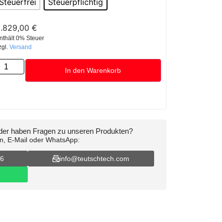
Steuerfrei
Steuerpflichtig
.829,00
€
nthält 0% Steuer
zgl.
Versand
In den Warenkorb
oder haben Fragen zu unseren Produkten?
on, E-Mail oder WhatsApp:
16
info@teutschtech.com