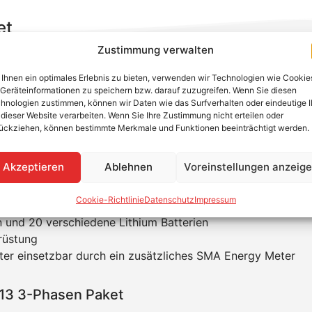
et
Zustimmung verwalten
häuse auch Sunny Islands mit silbernen Gehäuse ausgeliefe
Ihnen ein optimales Erlebnis zu bieten, verwenden wir Technologien wie Cookie
er
80.000 Mal installiert
und ist dadurch der meistverkaufte 
Geräteinformationen zu speichern bzw. darauf zuzugreifen. Wenn Sie diesen
 ISLAND noch
einfacher
und
schneller installieren
. Durch 
hnologien zustimmen, können wir Daten wie das Surfverhalten oder eindeutige 
 dieser Website verarbeiten. Wenn Sie Ihre Zustimmung nicht erteilen oder
ückziehen, können bestimmte Merkmale und Funktionen beeinträchtigt werden.
Akzeptieren
Ablehnen
Voreinstellungen anzeig
rid und Backup
Cookie-Richtlinie
Datenschutz
Impressum
he für die Konfiguration
en und 20 verschiedene Lithium Batterien
rüstung
hter einsetzbar durch ein zusätzliches SMA Energy Meter
13 3-Phasen Paket