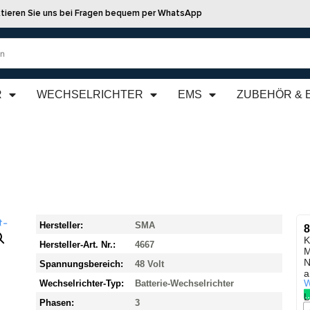
tieren Sie uns bei Fragen bequem per WhatsApp
R
WECHSELRICHTER
EMS
ZUBEHÖR & 
Hersteller:
SMA
8
K
Hersteller-Art. Nr.:
4667
M
N
Spannungsbereich:
48 Volt
a
W
Wechselrichter-Typ:
Batterie-Wechselrichter
L
Phasen:
3