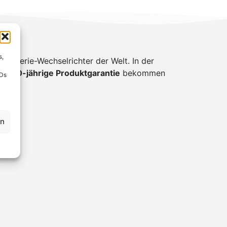
rt.
s,
Batterie-Wechselrichter der Welt. In der
eine
10-jährige Produktgarantie
bekommen
IDs
en