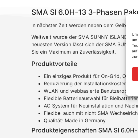
SMA SI 6.0H-13 3-Phasen Pak
In nächster Zeit werden neben dem Gelben Ge
Um 
Weltweit wurde der SMA SUNNY ISLAND üb
um 
neuesten Version lässt sich der SMA SUNNY
Tec
auf
Sie ein Maximum an Zuverlässigkeit.
zur
Produktvorteile
Ein einziges Produkt für On-Grid, Off-G
Reduzierung der Installationskosten
WLAN und webbasierte Benutzeroberfläc
Flexible Batterieauswahl für Bleibatteri
AC System für Neuinstallation und Nach
Flexibel auch mit nicht SMA Wechselric
Qualität: Made in Germany
Produkteigenschaften SMA SI 6.0H-