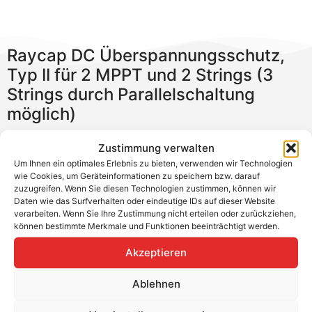
Raycap DC Überspannungsschutz,
Typ II für 2 MPPT und 2 Strings (3
Strings durch Parallelschaltung
möglich)
Anwendungsbereich: gemäß VDE 0100-443 und 0100-
Zustimmung verwalten
534, Gebäude ohne äußeren Blitzschutz.
Um Ihnen ein optimales Erlebnis zu bieten, verwenden wir Technologien
wie Cookies, um Geräteinformationen zu speichern bzw. darauf
Kompakte und vorkonfektionierte Box mit Typ II
zuzugreifen. Wenn Sie diesen Technologien zustimmen, können wir
Daten wie das Surfverhalten oder eindeutige IDs auf dieser Website
Überspannungsableiter für die DC Seite. Geeignet für
verarbeiten. Wenn Sie Ihre Zustimmung nicht erteilen oder zurückziehen,
Wechselrichter mit bis zu 2 MPP bis 1100 V DC
können bestimmte Merkmale und Funktionen beeinträchtigt werden.
Spannung. Es
werden
Zwilling-Aderendhülsen benötigt.
Akzeptieren
Produkteigenschaften:
Ablehnen
Höchste Dauerspannung: 1100 V
Bemessungsstrom: 35 A