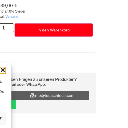
239,00
€
nthält 0% Steuer
zgl.
Versand
In den Warenkorb
oder haben Fragen zu unseren Produkten?
s,
on, E-Mail oder WhatsApp:
IDs
16
info@teutschtech.com
en