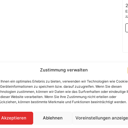
E
z
Zustimmung verwalten
Benötigen Sie eine Beratung 
Ihnen ein optimales Erlebnis zu bieten, verwenden wir Technologien wie Cookie
Kontaktieren Sie uns per Telef
Geräteinformationen zu speichern bzw. darauf zuzugreifen. Wenn Sie diesen
hnologien zustimmen, können wir Daten wie das Surfverhalten oder eindeutige 
+49 (0) 89-200-736-
 dieser Website verarbeiten. Wenn Sie Ihre Zustimmung nicht erteilen oder
ückziehen, können bestimmte Merkmale und Funktionen beeinträchtigt werden.
WhatsApp
Akzeptieren
Ablehnen
Voreinstellungen anzeig