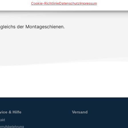
Cookie-Richtlinie
Datenschutz
Impressum
sgleichs der Montageschienen.
vice & Hilfe
Versand
akt
rrufsbelehrung