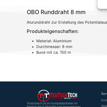
OBO Runddraht 8 mm
Alurunddraht zur Erstellung des Potentialau
Produkteigenschaften:
Material: Aluminium
Durchmesser: 8 mm
Bund mit ca. 150 m
Ser
Kont
Teutschtech ist ein Komplettanbieter im
Wide
Bereich der E-Mobilität und erneuerbaren