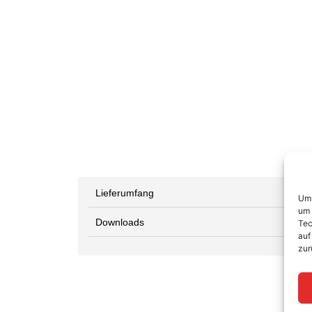
Lieferumfang
Um 
um 
Downloads
Tec
auf
zur