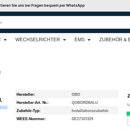
tieren Sie uns bei Fragen bequem per WhatsApp
R
WECHSELRICHTER
EMS
ZUBEHÖR & 
m
Hersteller:
OBO
2
Hersteller-Art. Nr.:
QOBORD8ALU
L
Zubehör-Typ:
Installationszubehör
WEEE-Nummer:
DE27103329