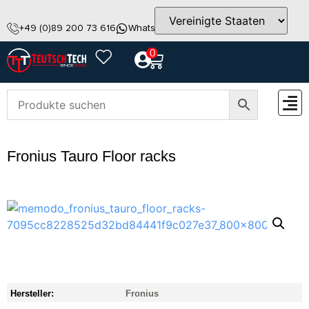
+49 (0)89 200 73 616
WhatsApp
info@teutschtech.com
0
ZUBEH
Fronius Tauro Floor racks
Hersteller:
Fronius