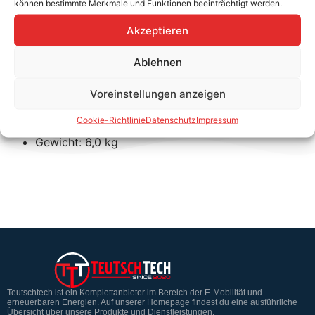
können bestimmte Merkmale und Funktionen beeinträchtigt werden.
Wenn der Fronius Tauro nicht an eine Wand montiert
Akzeptieren
werden kann, sind die Floor racks einzusetzen. Somit
kann der Tauro auch freistehend am Boden fixiert
Ablehnen
werden.
Voreinstellungen anzeigen
Produkteigenschaften:
Cookie-Richtlinie
Datenschutz
Impressum
Material: Metall
Gewicht: 6,0 kg
Teutschtech ist ein Komplettanbieter im Bereich der E-Mobilität und
erneuerbaren Energien. Auf unserer Homepage findest du eine ausführliche
Übersicht über unsere Produkte und Dienstleistungen.