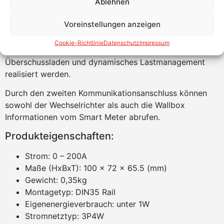
Ablehnen
In Fox ESS Wechselrichtern sind Single Smart Meter
enthalten. Für die Anbindung der Wallbox in das Fox ESS
Voreinstellungen anzeigen
System wird ein Dual Smart Meter benötigt.
Cookie-Richtlinie
Datenschutz
Impressum
Mit dem Fox ESS Dual Smart Meter kann PV-
Überschussladen und dynamisches Lastmanagement
realisiert werden.
Durch den zweiten Kommunikationsanschluss können
sowohl der Wechselrichter als auch die Wallbox
Informationen vom Smart Meter abrufen.
Produkteigenschaften:
Strom: 0 – 200A
Maße (HxBxT): 100 x 72 x 65.5 (mm)
Gewicht: 0,35kg
Montagetyp: DIN35 Rail
Eigenenergieverbrauch: unter 1W
Stromnetztyp: 3P4W