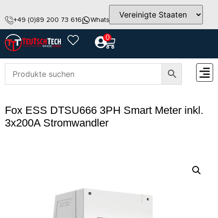
+49 (0)89 200 73 616
WhatsApp
info@teutschtech.com
0
ZUBEH
Fox ESS DTSU666 3PH Smart Meter inkl.
3x200A Stromwandler