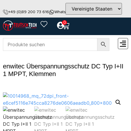
+49 (0)89 200 73 616
WhatsApp
info@teutschtech.com
0
ZUBEH
enwitec Überspannungsschutz DC Typ I+II
1 MPPT, Klemmen