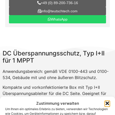
+49 (0) 89-200-736-16
info@teutschtech.com
WhatsApp
DC Überspannungsschutz, Typ I+II
für 1 MPPT
Anwendungsbereich: gemäß VDE 0100-443 und 0100-
534, Gebäude mit und ohne äußeren Blitzschutz.
Kompakte und vorkonfektionierte Box mit Typ I+II
Überspannungsableiter für die DC Seite. Geeignet für
WR mit bis zu 1 MPP bis 1000 V DC Spannung. Diese
Zustimmung verwalten
Überspannungsbox hat je MPP Tracker 2 Klemmen mit
Um Ihnen ein optimales Erlebnis zu bieten, verwenden wir Technologien
Federzugkontakten auf der Eingangs-und
wie Cookies, um Geräteinformationen zu speichern bzw. darauf