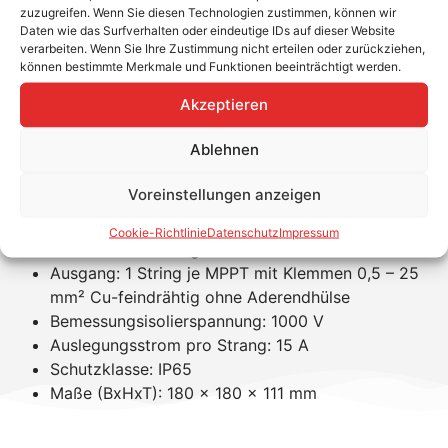
Ausgangsseite. Hier werden
keine
Aderendhülsen
zuzugreifen. Wenn Sie diesen Technologien zustimmen, können wir
Daten wie das Surfverhalten oder eindeutige IDs auf dieser Website
benötigt. Dadurch ist die Kontaktfläche noch größer und
verarbeiten. Wenn Sie Ihre Zustimmung nicht erteilen oder zurückziehen,
der Übergangswiderstand gering.
können bestimmte Merkmale und Funktionen beeinträchtigt werden.
Wird vorübergehend in einem anderen Gehäuse
Akzeptieren
ausgeliefert!
Ablehnen
Technische Daten:
Voreinstellungen anzeigen
Ableiterelement vom Typ I+II für 1 MPP Tracker
Eingang: 2 Strings je MPPT mit Klemmen 0,5 – 10
Cookie-Richtlinie
Datenschutz
Impressum
mm² Cu-feindrähtig ohne Aderendhülse
Ausgang: 1 String je MPPT mit Klemmen 0,5 – 25
mm² Cu-feindrähtig ohne Aderendhülse
Bemessungsisolierspannung: 1000 V
Auslegungsstrom pro Strang: 15 A
Schutzklasse: IP65
Maße (BxHxT): 180 x 180 x 111 mm