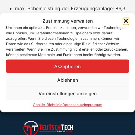
max. Scheinleistung der Erzeugungsanlage: 86,3
kVA
Zustimmung verwalten
Netzspannung: 3 x 230 / 400 V, 50 Hz
Um Ihnen ein optimales Erlebnis zu bieten, verwenden wir Technologien
Nennstrom: 125 A
wie Cookies, um Geräteinformationen zu speichern bzw. darauf
Netzform: TT- oder TN-S (allpolige Trennung)
zuzugreifen. Wenn Sie diesen Technologien zustimmen, können wir
Daten wie das Surfverhalten oder eindeutige IDs auf dieser Website
FRT-Fähigkeit: Ja
verarbeiten. Wenn Sie Ihre Zustimmung nicht erteilen oder zurückziehen,
Schutzart: IP54
können bestimmte Merkmale und Funktionen beeinträchtigt werden.
Abmessungen: ca. 360 x 720 x 230 (mm) (B x H x
T)
Akzeptieren
Gewicht: 13,6 kg
Ablehnen
Voreinstellungen anzeigen
Cookie-Richtlinie
Datenschutz
Impressum