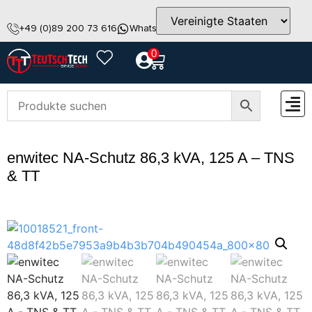
+49 (0)89 200 73 616
WhatsApp
info@teutschtech.com
0
ZUBEH
enwitec NA-Schutz 86,3 kVA, 125 A – TNS
& TT