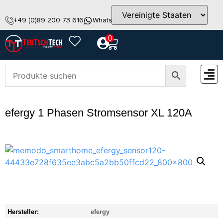
+49 (0)89 200 73 616
WhatsApp
info@teutschtech.com
0
ZUBEH
efergy 1 Phasen Stromsensor XL 120A
Hersteller:
efergy