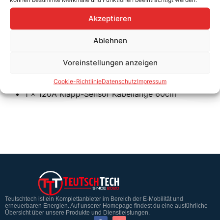
Energieverbrauch Überwachung Online!
Akzeptieren
Klapp-Stromsensor für mehrphasige Strommessung mit
Ablehnen
einem Transmitter.
Voreinstellungen anzeigen
Bei 3 Phasiger Messung werden die 3 Phasen summiert!
Lieferumfang
Cookie-Richtlinie
Datenschutz
Impressum
1 x 120A Klapp-Sensor Kabellänge 60cm
Teutschtech ist ein Komplettanbieter im Bereich der E-Mobilität und
erneuerbaren Energien. Auf unserer Homepage findest du eine ausführliche
Übersicht über unsere Produkte und Dienstleistungen.