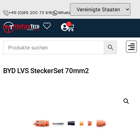
+49 (0)89 200 73 616
WhatsApp
info@teutschtech.com
0
ZUBEH
BYD LVS SteckerSet 70mm2