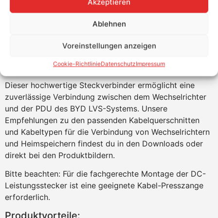
Akzeptieren
Ablehnen
BYD Steckverbinder-Set mit 70 mm²
Voreinstellungen anzeigen
für LVS – Sichere & Effiziente
Verbindungslösung
Cookie-Richtlinie
Datenschutz
Impressum
Dieser hochwertige Steckverbinder ermöglicht eine
zuverlässige Verbindung zwischen dem Wechselrichter
und der PDU des BYD LVS-Systems. Unsere
Empfehlungen zu den passenden Kabelquerschnitten
und Kabeltypen für die Verbindung von Wechselrichtern
und Heimspeichern findest du in den Downloads oder
direkt bei den Produktbildern.
Bitte beachten: Für die fachgerechte Montage der DC-
Leistungsstecker ist eine geeignete Kabel-Presszange
erforderlich.
Produktvorteile: