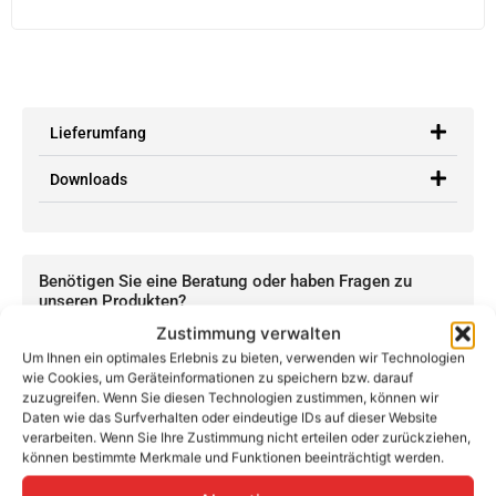
Lieferumfang
Downloads
Benötigen Sie eine Beratung oder haben Fragen zu
unseren Produkten?
Kontaktieren Sie uns per Telefon, E-Mail oder WhatsApp:
Zustimmung verwalten
Um Ihnen ein optimales Erlebnis zu bieten, verwenden wir Technologien
+49 (0) 89-200-736-16
wie Cookies, um Geräteinformationen zu speichern bzw. darauf
zuzugreifen. Wenn Sie diesen Technologien zustimmen, können wir
info@teutschtech.com
Daten wie das Surfverhalten oder eindeutige IDs auf dieser Website
WhatsApp
verarbeiten. Wenn Sie Ihre Zustimmung nicht erteilen oder zurückziehen,
können bestimmte Merkmale und Funktionen beeinträchtigt werden.