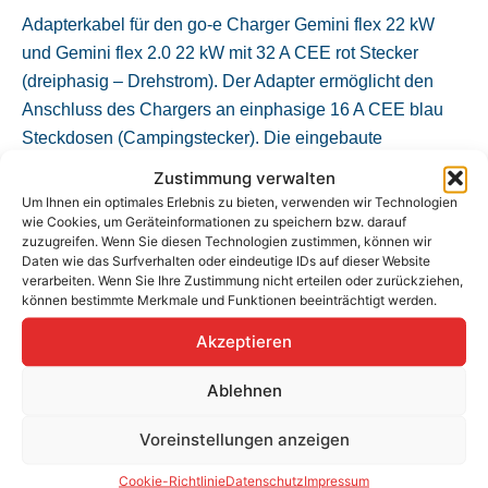
Adapterkabel für den go-e Charger Gemini flex 22 kW
und Gemini flex 2.0 22 kW mit 32 A CEE rot Stecker
(dreiphasig – Drehstrom). Der Adapter ermöglicht den
Anschluss des Chargers an einphasige 16 A CEE blau
Steckdosen (Campingstecker). Die eingebaute
Adaptererkennung sorgt, in Verbindung mit dem go-e
Zustimmung verwalten
Charger Gemini flex 22 kW und Gemini flex 2.0 22 kW, für
Um Ihnen ein optimales Erlebnis zu bieten, verwenden wir Technologien
wie Cookies, um Geräteinformationen zu speichern bzw. darauf
eine automatische Reduzierung des Ladestroms auf 16
zuzugreifen. Wenn Sie diesen Technologien zustimmen, können wir
A.
Daten wie das Surfverhalten oder eindeutige IDs auf dieser Website
verarbeiten. Wenn Sie Ihre Zustimmung nicht erteilen oder zurückziehen,
Ladeleistung: max. 3,7 kW (230 V, 16 A)
können bestimmte Merkmale und Funktionen beeinträchtigt werden.
Länge: 30 cm
Akzeptieren
Gewicht: 0,45 kg
IP55
Ablehnen
Ursprungsland: Österreich
Voreinstellungen anzeigen
Wichtiger Hinweis: Aufgrund gesetzlicher Bestimmungen
Cookie-Richtlinie
Datenschutz
Impressum
darf dieser Adapter nicht in der Schweiz verwendet