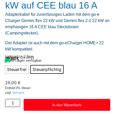
kW auf CEE blau 16 A
Adapterkabel für zuverlässiges Laden mit dem go-e
Charger Gemini flex 22 kW und Gemini flex 2.0 22 kW an
einphasigen 16 A CEE blau Steckdosen
(Campingstecker).
Der Adapter ist auch mit dem go-eCharger HOME+ 22
kW kompatibel.
Lieferzeit:
ca. 2 Tage
Artikel-Nr.: CH-04-01
29,00
€
Ab Lager verfügbar
Steuerfrei
Steuerpflichtig
29,00
€
Enthält 0% Steuer
zzgl.
Versand
In den Warenkorb