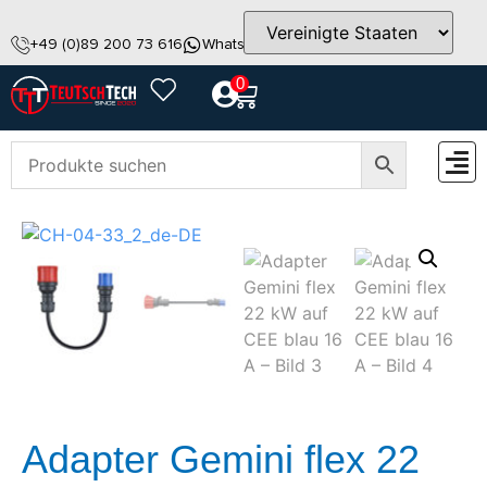
+49 (0)89 200 73 616
WhatsApp
info@teutschtech.com
0
ZUBEH
Adapter Gemini flex 22