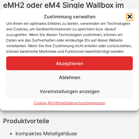
eMH2 oder eM4 Single Wallbox im
Außenbereich
Zustimmung verwalten
Um Ihnen ein optimales Erlebnis zu bieten, verwenden wir Technologien
Die Stele dient zur Montage einer eMH1, eMH2 oder
wie Cookies, um Geräteinformationen zu speichern bzw. darauf
eM4 Single Wallbox von ABL im Außenbereich. Die Stele
zuzugreifen. Wenn Sie diesen Technologien zustimmen, können wir
Daten wie das Surfverhalten oder eindeutige IDs auf dieser Website
überzeugt durch ihr ansprechendes und kompaktes
verarbeiten. Wenn Sie Ihre Zustimmung nicht erteilen oder zurückziehen,
Metallgehäuse mit rückseitiger Gehäusetür zum Schutz
können bestimmte Merkmale und Funktionen beeinträchtigt werden.
der Einbauten. Für weitere Einbauten ist eine zusätzliche
Akzeptieren
freie Hutschiene vormontiert und eine C-Schiene für die
Zugentlastung der Zuleitung vorgesehen. Dank der im
Ablehnen
Kopfteil integrierten LEDs mit Dämmerungssensor ist
eine ausreichende Beleuchtung der Wallbox auch bei
Voreinstellungen anzeigen
schwierigen Lichtverhältnissen gewährleistet. Für einen
stabilen Stand empfiehlt ABL die Montage der Stele auf
Cookie-Richtlinie
Datenschutz
Impressum
einem Betonfundament.
Produktvorteile
kompaktes Metallgehäuse