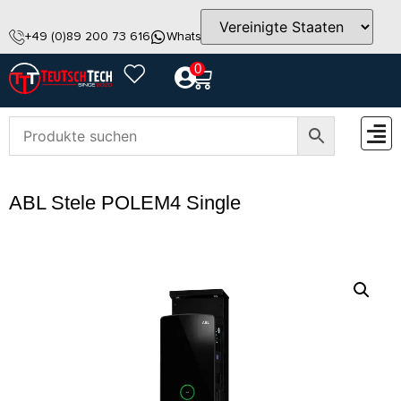
+49 (0)89 200 73 616
WhatsApp
info@teutschtech.com
0
ZUBEH
ABL Stele POLEM4 Single