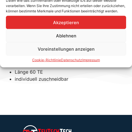
Daten wie das Surfverhalten oder eindeutige IDs auf dieser Website
verarbeiten. Wenn Sie Ihre Zustimmung nicht erteilen oder zurückziehen,
3-polige Sammelschiene zur
können bestimmte Merkmale und Funktionen beeinträchtigt werden.
Anbindung von ABB LS-Schaltern
Akzeptieren
Produkteigenschaften
Ablehnen
Isolierte 3-phasige Ausführung
Voreinstellungen anzeigen
Querschnitt: 10.0mm²
Klemmform: Stift
Cookie-Richtlinie
Datenschutz
Impressum
Nennstrom: 63 A
Länge 60 TE
individuell zuschneidbar