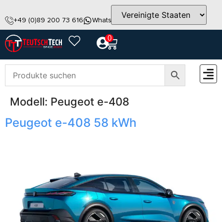
+49 (0)89 200 73 616
WhatsApp
info@teutschtech.com
0
Modell:
Peugeot e-408
ZUBEH
Peugeot e-408 58 kWh