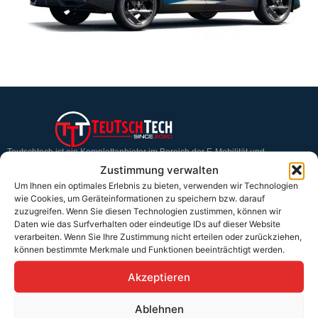
Teutschtech ist ein Komplettanbieter im Bereich der E-Mobilität und
erneuerbaren Energien. Auf unserer Homepage findest du eine ausführliche
Zustimmung verwalten
Übersicht über unsere Produkte und Dienstleistungen.
Um Ihnen ein optimales Erlebnis zu bieten, verwenden wir Technologien
wie Cookies, um Geräteinformationen zu speichern bzw. darauf
zuzugreifen. Wenn Sie diesen Technologien zustimmen, können wir
Service & Hilfe
Daten wie das Surfverhalten oder eindeutige IDs auf dieser Website
verarbeiten. Wenn Sie Ihre Zustimmung nicht erteilen oder zurückziehen,
Kontakt
können bestimmte Merkmale und Funktionen beeinträchtigt werden.
Widerrufsbelehrung
Akzeptieren
Rücknahmen & Gewährleistung
Ablehnen
Erklärung §12 Abs. 3 UStG