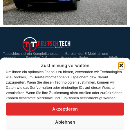
Teutschtech ist ein Komplettanbieter im Bereich der E-Mobilität und
erneuerbaren Energien. Auf unserer Homepage findest du eine ausführliche
Übersicht über unsere Produkte und Dienstleistungen.
Zustimmung verwalten
Um Ihnen ein optimales Erlebnis zu bieten, verwenden wir Technologien
wie Cookies, um Geräteinformationen zu speichern bzw. darauf
zuzugreifen. Wenn Sie diesen Technologien zustimmen, können wir
Service & Hilfe
Daten wie das Surfverhalten oder eindeutige IDs auf dieser Website
Kontakt
verarbeiten. Wenn Sie Ihre Zustimmung nicht erteilen oder zurückziehen,
können bestimmte Merkmale und Funktionen beeinträchtigt werden.
Widerrufsbelehrung
Akzeptieren
Rücknahmen & Gewährleistung
Erklärung §12 Abs. 3 UStG
Ablehnen