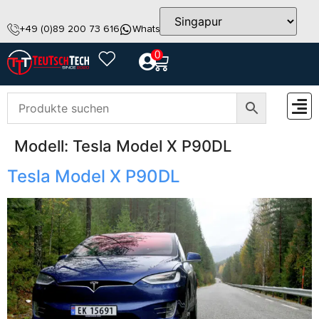
+49 (0)89 200 73 616
WhatsApp
info@teutschtech.com
0
Modell:
Tesla Model X P90DL
ZUBEH
Tesla Model X P90DL