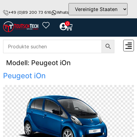
+49 (0)89 200 73 616
WhatsApp
info@teutschtech.com
0
Modell:
Peugeot iOn
ZUBEH
Peugeot iOn