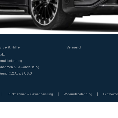
vice & Hilfe
Versand
akt
rrufsbelehrung
knahmen & Gewährleistung
ärung §12 Abs. 3 UStG
Rücknahmen & Gewährleistung
Widerrufsbelehrung
Echtheit 