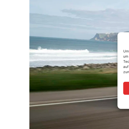
Um 
um 
Tec
auf
zur