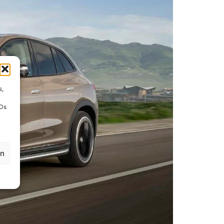
s,
IDs
en