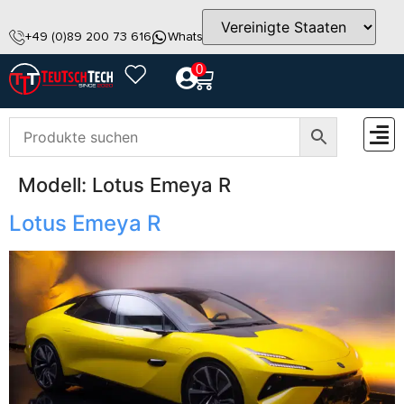
+49 (0)89 200 73 616
WhatsApp
info@teutschtech.com
0
Modell:
Lotus Emeya R
ZUBEH
Lotus Emeya R