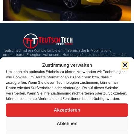
Teutschtech ist ein Komplettanbieter im Bereich der E-Mobilität und
erneuerbaren Energien. Auf unserer Homepage findest du eine ausführliche
Übersicht über unsere Produkte und Dienstleistungen.
Zustimmung verwalten
Um Ihnen ein optimales Erlebnis zu bieten, verwenden wir Technologien
wie Cookies, um Geräteinformationen zu speichern bzw. darauf
Service & Hilfe
zuzugreifen. Wenn Sie diesen Technologien zustimmen, können wir
Daten wie das Surfverhalten oder eindeutige IDs auf dieser Website
Kontakt
verarbeiten. Wenn Sie Ihre Zustimmung nicht erteilen oder zurückziehen,
können bestimmte Merkmale und Funktionen beeinträchtigt werden.
Widerrufsbelehrung
Rücknahmen & Gewährleistung
Akzeptieren
Erklärung §12 Abs. 3 UStG
Ablehnen
Versand