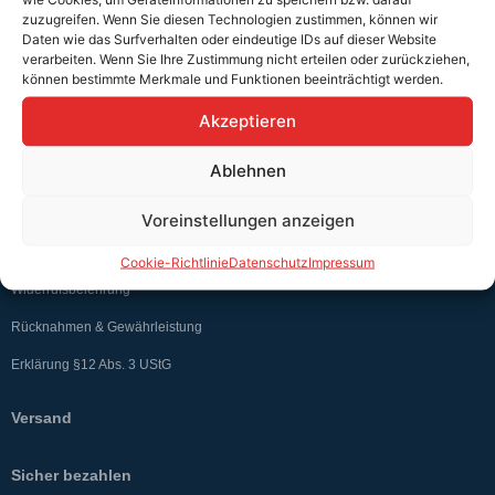
zuzugreifen. Wenn Sie diesen Technologien zustimmen, können wir
Daten wie das Surfverhalten oder eindeutige IDs auf dieser Website
verarbeiten. Wenn Sie Ihre Zustimmung nicht erteilen oder zurückziehen,
können bestimmte Merkmale und Funktionen beeinträchtigt werden.
Teutschtech ist ein Komplettanbieter im Bereich der E-Mobilität und
Akzeptieren
erneuerbaren Energien. Auf unserer Homepage findest du eine ausführliche
Übersicht über unsere Produkte und Dienstleistungen.
Ablehnen
Voreinstellungen anzeigen
Service & Hilfe
Kontakt
Cookie-Richtlinie
Datenschutz
Impressum
Widerrufsbelehrung
Rücknahmen & Gewährleistung
Erklärung §12 Abs. 3 UStG
Versand
Sicher bezahlen