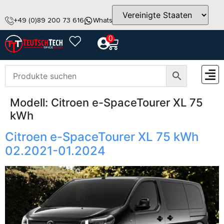
+49 (0)89 200 73 616
WhatsApp
info@teutschtech.com
0
Modell:
Citroen e-SpaceTourer XL 75
ZUBEH
kWh
Citroen e-SpaceTourer XL 75 kWh
02.2021-01.2024