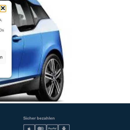
s,
IDs
en
Sicher bezahlen