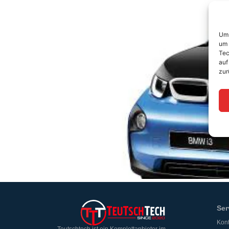
Um 
um 
Tec
auf
zur
Ser
Kont