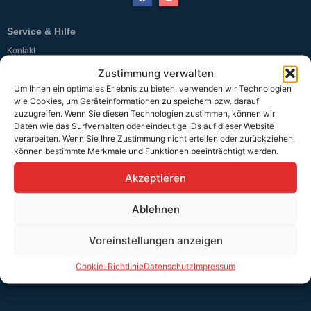
Service & Hilfe
Kontakt
Zustimmung verwalten
Widerrufsbelehrung
Um Ihnen ein optimales Erlebnis zu bieten, verwenden wir Technologien
Rücknahmen & Gewährleistung
wie Cookies, um Geräteinformationen zu speichern bzw. darauf
zuzugreifen. Wenn Sie diesen Technologien zustimmen, können wir
Erklärung §12 Abs. 3 UStG
Daten wie das Surfverhalten oder eindeutige IDs auf dieser Website
verarbeiten. Wenn Sie Ihre Zustimmung nicht erteilen oder zurückziehen,
können bestimmte Merkmale und Funktionen beeinträchtigt werden.
Versand
Akzeptieren
Sicher bezahlen
Ablehnen
Voreinstellungen anzeigen
Unser Versandpartner
Cookie-Richtlinie
Datenschutz
Impressum