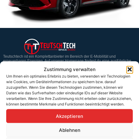
Teutschtech ist ein Komplettanbieter im Bereich der E-Mobilität und
erneuerbaren Energien. Auf unserer Homepage findest du eine ausführliche
Übersicht über unsere Produkte und Dienstleistungen.
Zustimmung verwalten
Um Ihnen ein optimales Erlebnis zu bieten, verwenden wir Technologien
wie Cookies, um Geräteinformationen zu speichern bzw. darauf
Service & Hilfe
zuzugreifen. Wenn Sie diesen Technologien zustimmen, können wir
Daten wie das Surfverhalten oder eindeutige IDs auf dieser Website
Kontakt
verarbeiten. Wenn Sie Ihre Zustimmung nicht erteilen oder zurückziehen,
können bestimmte Merkmale und Funktionen beeinträchtigt werden.
Widerrufsbelehrung
Akzeptieren
Rücknahmen & Gewährleistung
Erklärung §12 Abs. 3 UStG
Ablehnen