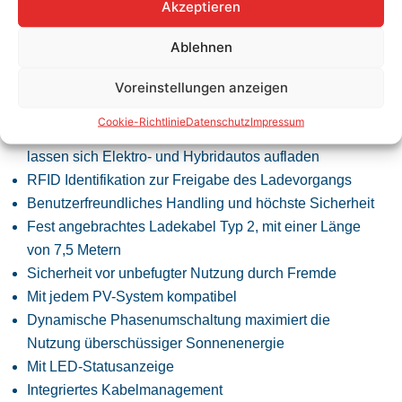
Akzeptieren
Verfügung.
Ablehnen
Voreinstellungen anzeigen
Einfaches Laden zu Hause mit RFID Zugangsschutz
und PV-Laden
Cookie-Richtlinie
Datenschutz
Impressum
Mit einem 3-phasigen 11kW / 16A / 400V-Anschluss
lassen sich Elektro- und Hybridautos aufladen
RFID Identifikation zur Freigabe des Ladevorgangs
Benutzerfreundliches Handling und höchste Sicherheit
Fest angebrachtes Ladekabel Typ 2, mit einer Länge
von 7,5 Metern
Sicherheit vor unbefugter Nutzung durch Fremde
Mit jedem PV-System kompatibel
Dynamische Phasenumschaltung maximiert die
Nutzung überschüssiger Sonnenenergie
Mit LED-Statusanzeige
Integriertes Kabelmanagement