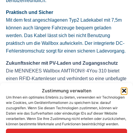
benutzerfreundlich.
Praktisch und Sicher
Mit dem fest angeschlagenen Typ2 Ladekabel mit 7,5m
können auch längere Fahrzeuge bequem geladen
werden. Das Kabel lässt sich bei nicht Benutzung
praktisch um die Wallbox aufwickeln. Der integrierte DC-
Fehlerstromschutz sorgt für einen sicheren Ladevorgang.
Zukunftssicher mit PV-Laden und Zugangsschutz
Die MENNEKES Wallbox AMTRON® 4You 310 bietet
einen RFID-Kartenleser und verhindert so eine unbefugte
Nutzung. In der 11 kW Variante verfügt die Wallbox über
Zustimmung verwalten
eine dynamische Phasenumschaltung. So ist auch ein
Um Ihnen ein optimales Erlebnis zu bieten, verwenden wir Technologien
Laden schon bei 1,4 kW PV-Überschuss möglich.
wie Cookies, um Geräteinformationen zu speichern bzw. darauf
zuzugreifen. Wenn Sie diesen Technologien zustimmen, können wir
Daten wie das Surfverhalten oder eindeutige IDs auf dieser Website
Individuell
verarbeiten. Wenn Sie Ihre Zustimmung nicht erteilen oder zurückziehen,
Das Front Cover der Wallbox ist austauschbar. Für eine
können bestimmte Merkmale und Funktionen beeinträchtigt werden.
Individualisierung stehen 11 verschiedene Farben zur