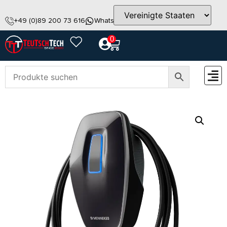
+49 (0)89 200 73 616
WhatsApp
info@teutschtech.com
0
ZUBEH