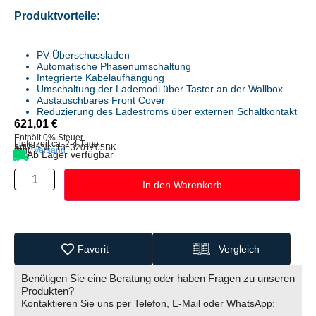
Produktvorteile:
PV-Überschussladen
Automatische Phasenumschaltung
Integrierte Kabelaufhängung
Umschaltung der Lademodi über Taster an der Wallbox
Austauschbares Front Cover
Reduzierung des Ladestroms über externen Schaltkontakt
621,01
€
Enthält 0% Steuer
Lieferzeit:
ca. 2-4 Tage
Artikel-Nr.: 1313201205BK
zzgl.
Versand
Ab Lager verfügbar
In den Warenkorb
Favorit
Vergleich
Benötigen Sie eine Beratung oder haben Fragen zu unseren
Produkten?
Kontaktieren Sie uns per Telefon, E-Mail oder WhatsApp: