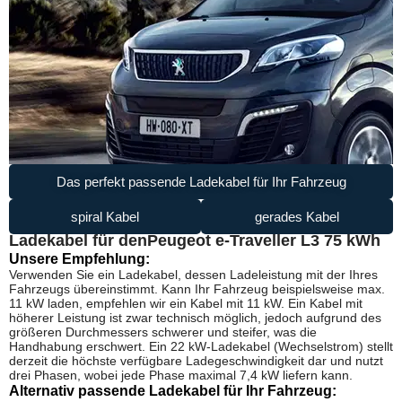
Das perfekt passende Ladekabel für Ihr Fahrzeug
spiral Kabel
gerades Kabel
Ladekabel für den
Peugeot e-Traveller L3 75 kWh
Unsere Empfehlung:
Verwenden Sie ein Ladekabel, dessen Ladeleistung mit der Ihres
Fahrzeugs übereinstimmt. Kann Ihr Fahrzeug beispielsweise max.
11 kW laden, empfehlen wir ein Kabel mit 11 kW. Ein Kabel mit
höherer Leistung ist zwar technisch möglich, jedoch aufgrund des
größeren Durchmessers schwerer und steifer, was die
Handhabung erschwert. Ein 22 kW-Ladekabel (Wechselstrom) stellt
derzeit die höchste verfügbare Ladegeschwindigkeit dar und nutzt
drei Phasen, wobei jede Phase maximal 7,4 kW liefern kann.
Alternativ passende Ladekabel für Ihr Fahrzeug: