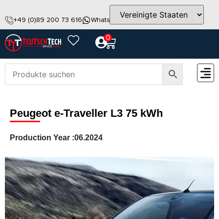
+49 (0)89 200 73 616
WhatsApp
info@teutschtech.com
0
ZUBEH
Peugeot e-Traveller L3 75 kWh
Production Year :
06.2024