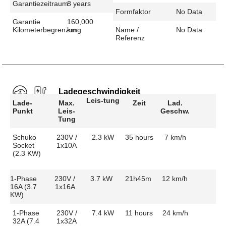
Garantiezeitraum
8 years
Formfaktor
No Data
Garantie
160,000
Kilometerbegrenzung
km
Name /
No Data
Referenz
Ladegeschwindigkeit
Leis-tung
Lade-
Max.
Zeit
Lad.
Punkt
Leis-
Geschw.
Tung
Schuko
230V /
2.3 kW
35 hours
7 km/h
Socket
1x10A
(2.3 KW)
1-Phase
230V /
3.7 kW
21h45m
12 km/h
16A (3.7
1x16A
KW)
1-Phase
230V /
7.4 kW
11 hours
24 km/h
32A (7.4
1x32A