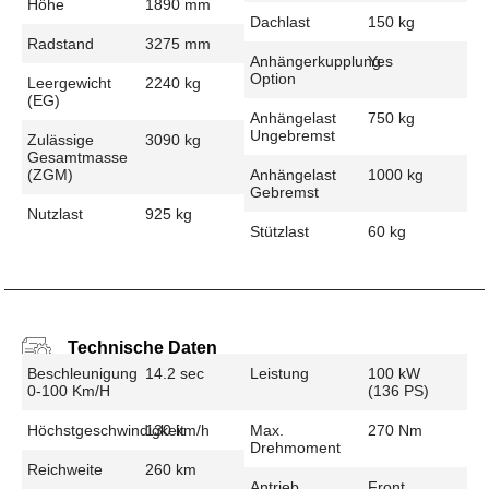
Höhe
1890 mm
Dachlast
150 kg
Radstand
3275 mm
Anhängerkupplung
Yes
Option
Leergewicht
2240 kg
(EG)
Anhängelast
750 kg
Ungebremst
Zulässige
3090 kg
Gesamtmasse
(zGM)
Anhängelast
1000 kg
Gebremst
Nutzlast
925 kg
Stützlast
60 kg
Technische Daten
Beschleunigung
14.2 sec
Leistung
100 kW
0-100 Km/h
(136 PS)
Höchstgeschwindigkeit
130 km/h
Max.
270 Nm
Drehmoment
Reichweite
260 km
Antrieb
Front