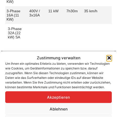
KW)
3-Phase
400V /
11 kW
7h30m
35 km/h
16A (11
3x16A
KW)
3-Phase
32A (22
kW) SA
Zustimmung verwalten
Um Ihnen ein optimales Erlebnis zu bieten, verwenden wir Technologien
Aufladen zu Hause / am Fahrtziel
wie Cookies, um Geräteinformationen zu speichern bzw. darauf
Ladeanschluss
Type 2
Ladezeit (0-
7h30m
zuzugreifen. Wenn Sie diesen Technologien zustimmen, können wir
>490 Km)
Daten wie das Surfverhalten oder eindeutige IDs auf dieser Website
Platzierung
Left Side
verarbeiten. Wenn Sie Ihre Zustimmung nicht erteilen oder zurückziehen,
– Front
Ladegeschwindigkeit
36 km/h
können bestimmte Merkmale und Funktionen beeinträchtigt werden.
Ladeleistung
11 kW AC
Akzeptieren
Ablehnen