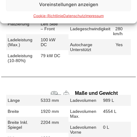
Voreinstellungen anzeigen
Schnellladen
Ladeanschluss
CCS
Ladezeit (49-
38 min
Cookie-Richtlinie
Datenschutz
Impressum
>392 Km)
Platzierung
Left Side
– Front
Ladegeschwindigkeit
280
km/h
Ladeleistung
100 kW
(max.)
DC
Autocharge
Yes
Unterstützt
Ladeleistung
79 kW DC
(10-80%)
Maße und Gewicht
Länge
5333 mm
Ladevolumen
989 L
Breite
1920 mm
Ladevolumen
4554 L
Max.
Breite Inkl.
2204 mm
Spiegel
Ladevolumen
0 L
Vorne