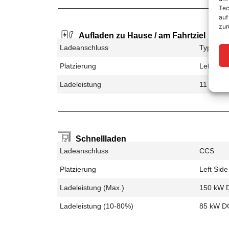
Tec
auf
zur
Aufladen zu Hause / am Fahrtziel
Ladeanschluss
Type 2
Platzierung
Left Side
Ladeleistung
11 kW A
Schnellladen
Ladeanschluss
CCS
Platzierung
Left Side
Ladeleistung (max.)
150 kW 
Ladeleistung (10-80%)
85 kW D