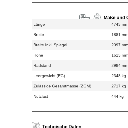
Maße und 
Länge
4743 m
Breite
1881 m
Breite Inkl. Spiegel
2097 m
Höhe
1613 m
Radstand
2984 m
Leergewicht (EG)
2348 kg
Zulässige Gesamtmasse (zGM)
2717 kg
Nutzlast
444 kg
Technische Daten