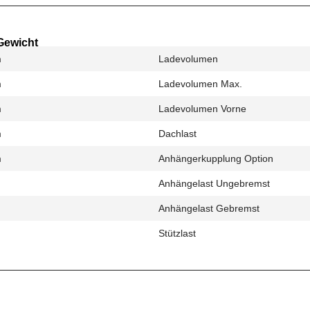
Gewicht
m
Ladevolumen
m
Ladevolumen Max.
m
Ladevolumen Vorne
m
Dachlast
m
Anhängerkupplung Option
Anhängelast Ungebremst
Anhängelast Gebremst
Stützlast