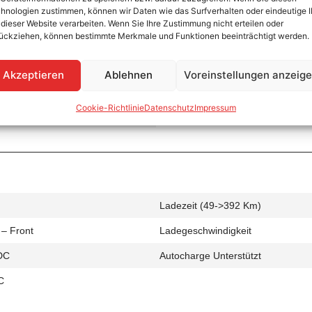
hnologien zustimmen, können wir Daten wie das Surfverhalten oder eindeutige 
 dieser Website verarbeiten. Wenn Sie Ihre Zustimmung nicht erteilen oder
ückziehen, können bestimmte Merkmale und Funktionen beeinträchtigt werden.
Ladezeit (0->490 Km)
Akzeptieren
Ablehnen
Voreinstellungen anzeig
 – Front
Ladegeschwindigkeit
Cookie-Richtlinie
Datenschutz
Impressum
C
Ladezeit (49->392 Km)
 – Front
Ladegeschwindigkeit
DC
Autocharge Unterstützt
C