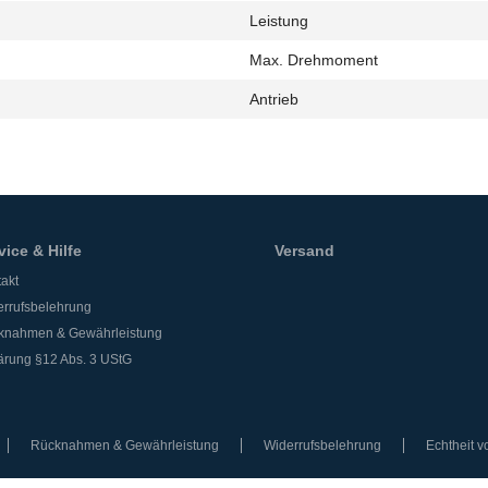
Leistung
h
Max. Drehmoment
Antrieb
vice & Hilfe
Versand
akt
rrufsbelehrung
knahmen & Gewährleistung
ärung §12 Abs. 3 UStG
Rücknahmen & Gewährleistung
Widerrufsbelehrung
Echtheit 