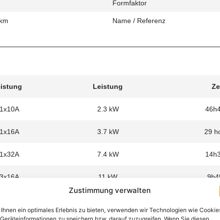
Formfaktor
 km
Name / Referenz
eistung
Leistung
Ze
 1x10A
2.3 kW
46h
 1x16A
3.7 kW
29 h
 1x32A
7.4 kW
14h
 3x16A
11 kW
9h4
Zustimmung verwalten
Ihnen ein optimales Erlebnis zu bieten, verwenden wir Technologien wie Cookie
Geräteinformationen zu speichern bzw. darauf zuzugreifen. Wenn Sie diesen