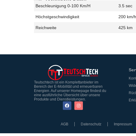
Beschleunigung 0-100 Km/h
3.5 sec
Höchstgeschwindigkeit
200 km/
Reichweite
425 km
Ser
Kont
Teutschtech ist ein Komplettanbieter im
Wide
Bereich der E-Mobilität und erneuerbaren
Energien. Auf unserer Homepage findest du
Rüc
eine ausführliche Übersicht über unsere
Produkte und Dienstleistungen.
Erkl
AGB
Datenschutz
Impressum