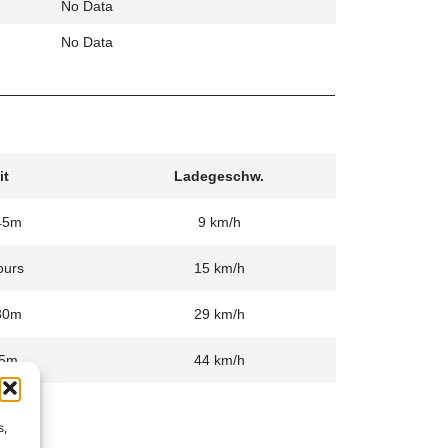
No Data
No Data
it
Ladegeschw.
45m
9 km/h
ours
15 km/h
30m
29 km/h
5m
44 km/h
s,