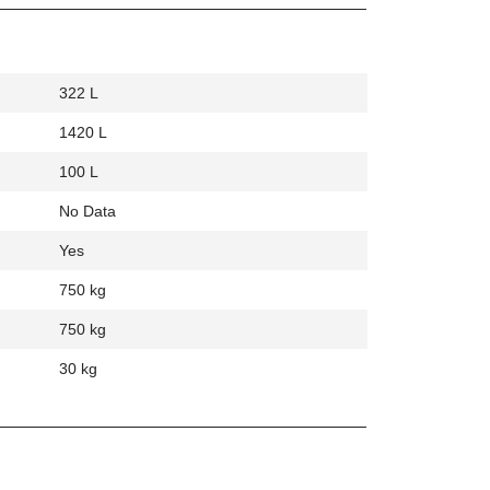
322 L
1420 L
100 L
No Data
Yes
750 kg
750 kg
30 kg