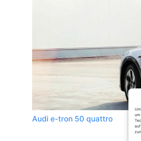
Um 
um 
Audi e-tron 50 quattro
Tec
auf
zur