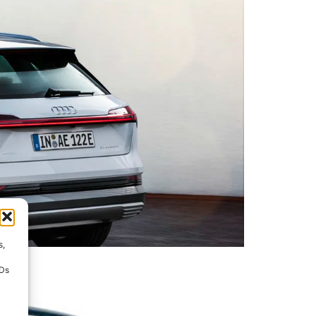
s,
IDs